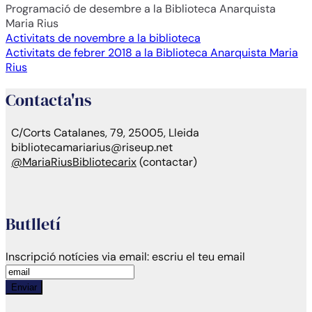
Programació de desembre a la Biblioteca Anarquista
Maria Rius
Navegación
Activitats de novembre a la biblioteca
Activitats de febrer 2018 a la Biblioteca Anarquista Maria
de
Rius
entradas
Contacta'ns
C/Corts Catalanes, 79, 25005, Lleida
bibliotecamariarius@riseup.net
@MariaRiusBibliotecarix
(contactar)
Butlletí
Inscripció notícies via email:
escriu el teu email
Enviar