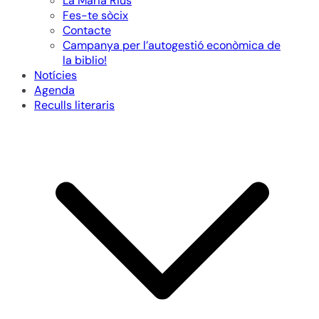
La Maria Rius
Fes-te sòcix
Contacte
Campanya per l’autogestió econòmica de
la biblio!
Notícies
Agenda
Reculls literaris