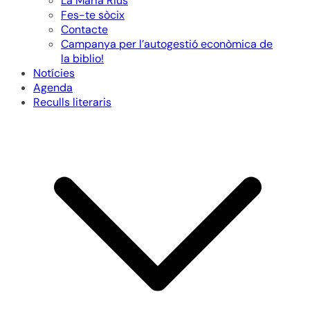
La Maria Rius
Fes-te sòcix
Contacte
Campanya per l’autogestió econòmica de
la biblio!
Notícies
Agenda
Reculls literaris