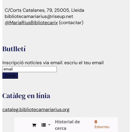
C/Corts Catalanes, 79, 25005, Lleida
bibliotecamariarius@riseup.net
@MariaRiusBibliotecarix
(contactar)
Butlletí
Inscripció notícies via email:
escriu el teu email
Enviar
Catàleg en línia
cataleg.bibliotecamariarius.org