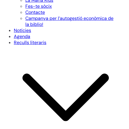
La Maria Rius
Fes-te sòcix
Contacte
Campanya per l’autogestió econòmica de
la biblio!
Notícies
Agenda
Reculls literaris