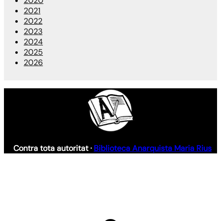
2020
2021
2022
2023
2024
2025
2026
Contra tota autoritat ·
Biblioteca Anarquista Maria Rius
S
h
a