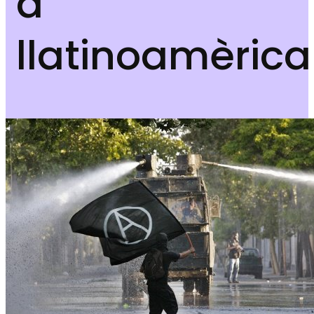
a
llatinoamèrica