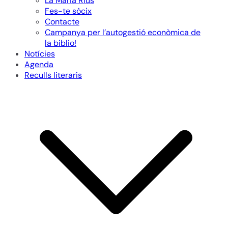
La Maria Rius
Fes-te sòcix
Contacte
Campanya per l’autogestió econòmica de
la biblio!
Notícies
Agenda
Reculls literaris