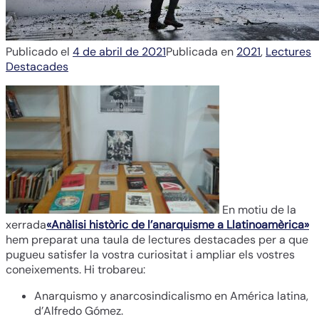
Publicado el
4 de abril de 2021
Publicada en
2021
,
Lectures
Destacades
En motiu de la
xerrada
«Anàlisi històric de l’anarquisme a Llatinoamèrica»
hem preparat una taula de lectures destacades per a que
pugueu satisfer la vostra curiositat i ampliar els vostres
coneixements.
Hi trobareu:
Anarquismo y anarcosindicalismo en América latina,
d’Alfredo Gómez.