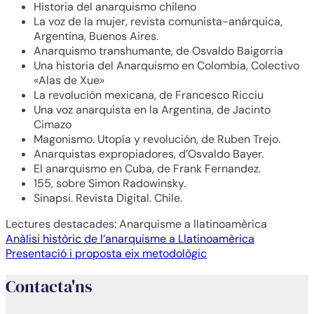
Historia del anarquismo chileno
La voz de la mujer, revista comunista-anárquica,
Argentina, Buenos Aires.
Anarquismo transhumante, de Osvaldo Baigorria
Una historia del Anarquismo en Colombia, Colectivo
«Alas de Xue»
La revolución mexicana, de Francesco Ricciu
Una voz anarquista en la Argentina, de Jacinto
Cimazo
Magonismo. Utopía y revolución, de Ruben Trejo.
Anarquistas expropiadores, d’Osvaldo Bayer.
El anarquismo en Cuba, de Frank Fernandez.
155, sobre Simon Radowinsky.
Sinapsi. Revista Digital. Chile.
Lectures destacades: Anarquisme a llatinoamèrica
Navegación
Anàlisi històric de l’anarquisme a Llatinoamèrica
Presentació i proposta eix metodològic
de
Contacta'ns
entradas