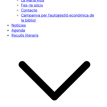
La Maria Rius
Fes-te sòcix
Contacte
Campanya per l’autogestió econòmica de
la biblio!
Notícies
Agenda
Reculls literaris