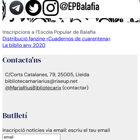
Inscripcions a l’Escola Popular de Balafia
Navegación
Distribució fanzine «Cuadernos de cuarentena»
La biblio any 2020
de
Contacta'ns
entradas
C/Corts Catalanes, 79, 25005, Lleida
bibliotecamariarius@riseup.net
@MariaRiusBibliotecarix
(contactar)
Butlletí
Inscripció notícies via email:
escriu el teu email