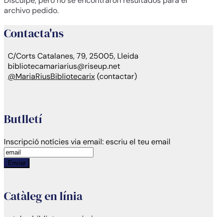
Disculpe, pero no se encontraron resultados para el
archivo pedido.
Contacta'ns
C/Corts Catalanes, 79, 25005, Lleida
bibliotecamariarius@riseup.net
@MariaRiusBibliotecarix
(contactar)
Butlletí
Inscripció notícies via email:
escriu el teu email
Enviar
Catàleg en línia