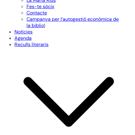
La Maria Rius
Fes-te sòcix
Contacte
Campanya per l’autogestió econòmica de
la biblio!
Notícies
Agenda
Reculls literaris