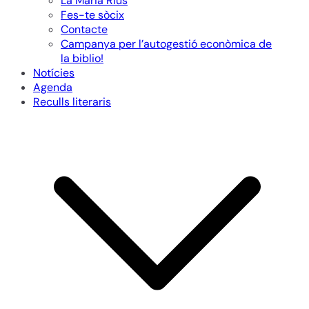
La Maria Rius
Fes-te sòcix
Contacte
Campanya per l’autogestió econòmica de
la biblio!
Notícies
Agenda
Reculls literaris