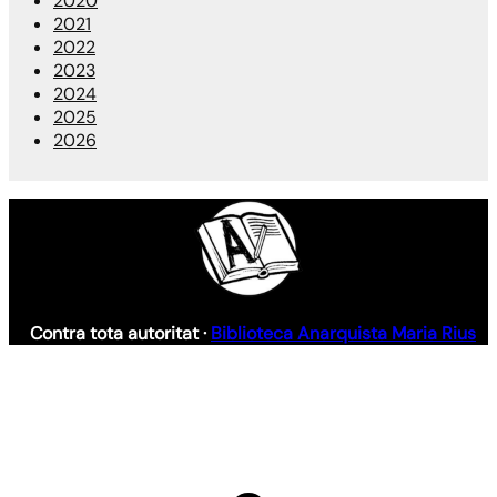
2020
2021
2022
2023
2024
2025
2026
Contra tota autoritat ·
Biblioteca Anarquista Maria Rius
S
h
a