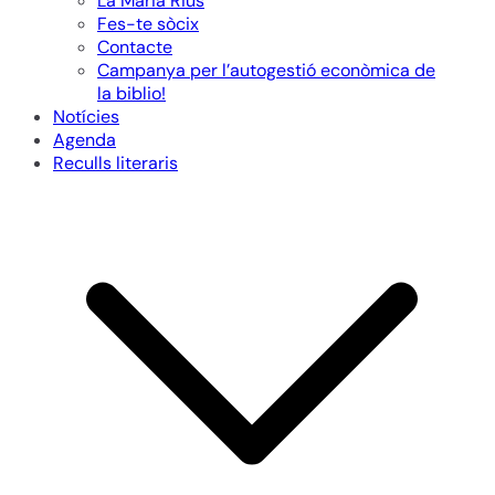
La Maria Rius
Fes-te sòcix
Contacte
Campanya per l’autogestió econòmica de
la biblio!
Notícies
Agenda
Reculls literaris