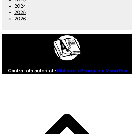
2024
2025
2026
Contra tota autoritat ·
Biblioteca Anarquista Maria Rius
S
h
a