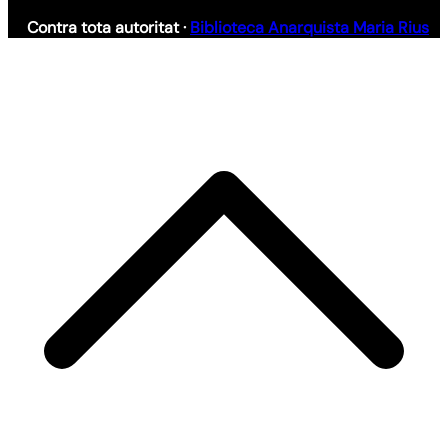
Contra tota autoritat ·
Biblioteca Anarquista Maria Rius
S
h
a