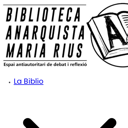
Saltar
al
contenido
Biblioteca Anarquista Maria Rius
Espai antiautoritari de debat i reflexió a Lleida
La Biblio