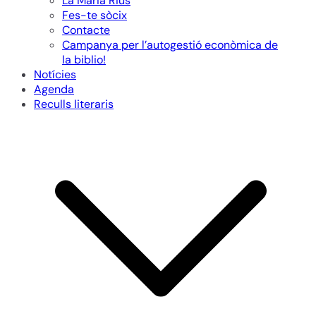
La Maria Rius
Fes-te sòcix
Contacte
Campanya per l’autogestió econòmica de
la biblio!
Notícies
Agenda
Reculls literaris