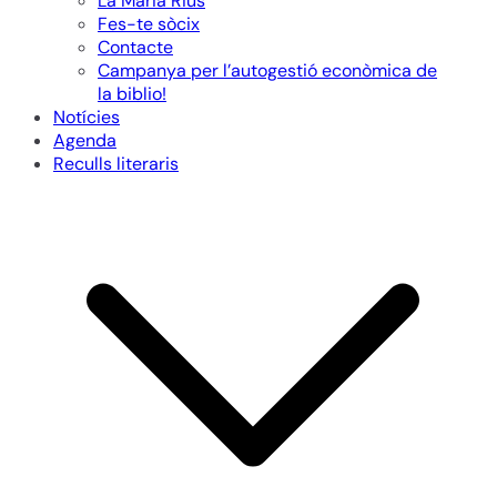
La Maria Rius
Fes-te sòcix
Contacte
Campanya per l’autogestió econòmica de
la biblio!
Notícies
Agenda
Reculls literaris