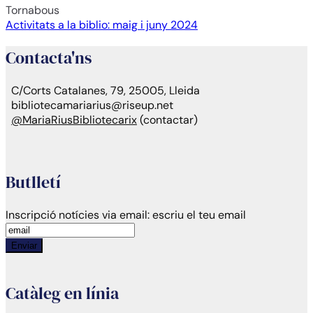
Tornabous
Navegación
Activitats a la biblio: maig i juny 2024
de
Contacta'ns
entradas
C/Corts Catalanes, 79, 25005, Lleida
bibliotecamariarius@riseup.net
@MariaRiusBibliotecarix
(contactar)
Butlletí
Inscripció notícies via email:
escriu el teu email
Enviar
Catàleg en línia