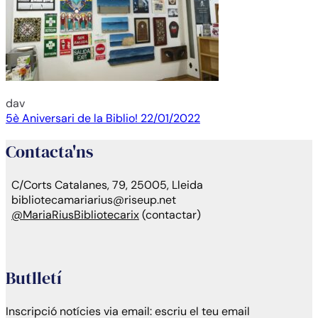
dav
Navegación
5è Aniversari de la Biblio! 22/01/2022
de
Contacta'ns
entradas
C/Corts Catalanes, 79, 25005, Lleida
bibliotecamariarius@riseup.net
@MariaRiusBibliotecarix
(contactar)
Butlletí
Inscripció notícies via email:
escriu el teu email