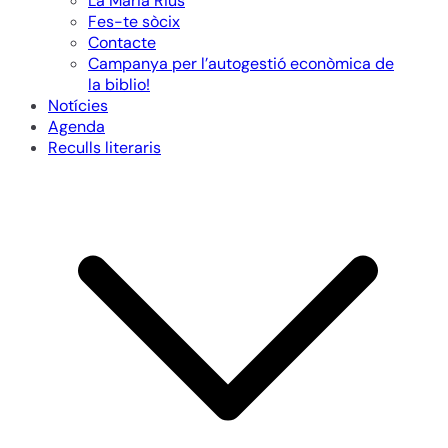
La Maria Rius
Fes-te sòcix
Contacte
Campanya per l’autogestió econòmica de
la biblio!
Notícies
Agenda
Reculls literaris